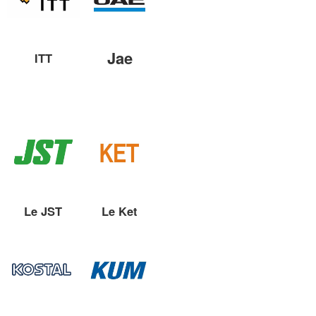
Jae
ITT
Le JST
Le Ket