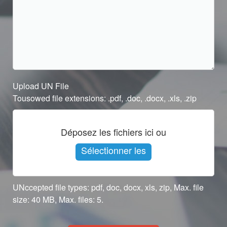
Upload UN File
Tousowed file extensions: .pdf, .doc, .docx, .xls, .zip
Déposez les fichiers ici ou
Sélectionner les
fichiers
UNccepted file types: pdf, doc, docx, xls, zip, Max. file
size: 40 MB, Max. files: 5.