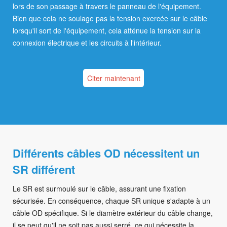
lors de son passage à travers le panneau de l'équipement.
Bien que cela ne soulage pas la tension exercée sur le câble
lorsqu'il sort de l'équipement, cela atténue la tension sur la
connexion électrique et les circuits à l'intérieur.
Citer maintenant
Différents câbles OD nécessitent un
SR différent
Le SR est surmoulé sur le câble, assurant une fixation
sécurisée. En conséquence, chaque SR unique s'adapte à un
câble OD spécifique. Si le diamètre extérieur du câble change,
il se peut qu'il ne soit pas aussi serré, ce qui nécessite la