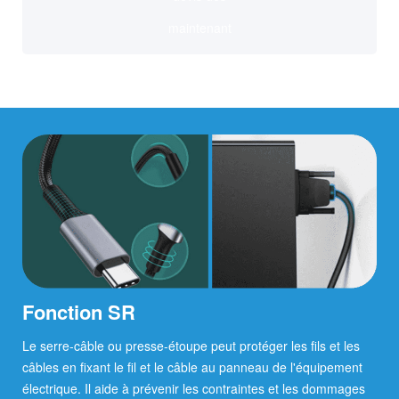
maintenant
Fonction SR
Le serre-câble ou presse-étoupe peut protéger les fils et les
câbles en fixant le fil et le câble au panneau de l'équipement
électrique. Il aide à prévenir les contraintes et les dommages