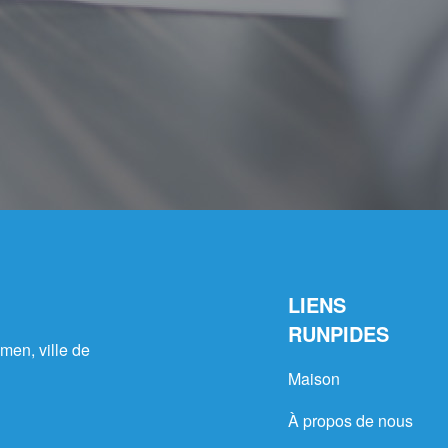
LIENS
RUNPIDES
men, ville de
Maison
À propos de nous