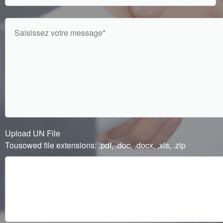
Upload UN File
Tousowed file extensions: .pdf, .doc, .docx, .xls, .zip