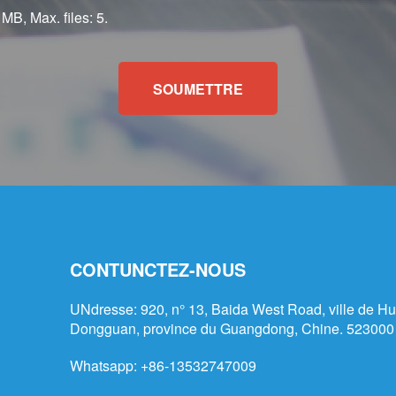
 MB, Max. files: 5.
SOUMETTRE
CONTUNCTEZ-NOUS
UNdresse: 920, n° 13, Baida West Road, ville de Hu
Dongguan, province du Guangdong, Chine. 523000
Whatsapp:
+86-13532747009