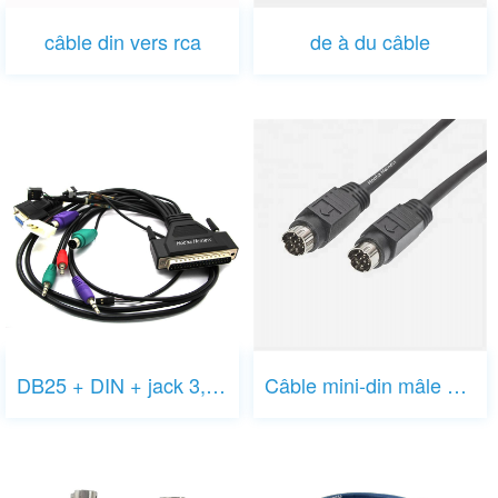
câble din vers rca
de à du câble
DB25 + DIN + jack 3,5 mm + câble DB9
Câble mini-din mâle à mâle à 9 broches