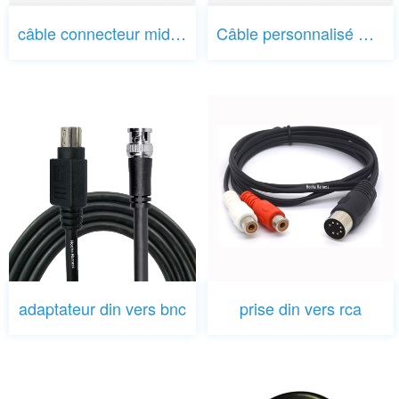
câble connecteur midi din
Câble personnalisé D-sub + RCA + DIN + jack 3,5
adaptateur din vers bnc
prise din vers rca