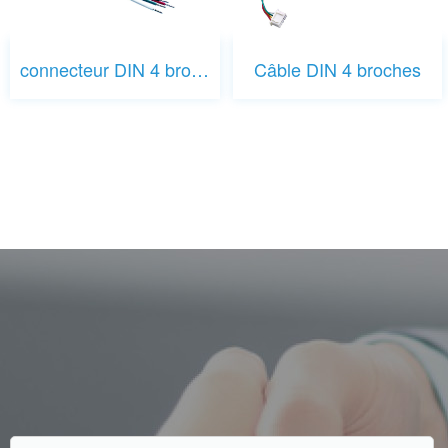
connecteur DIN 4 broches
Câble DIN 4 broches