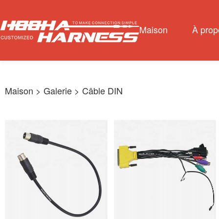
Maison
À prop
Maison
> Galerie >
Câble DIN