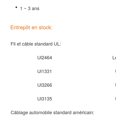
1 ~ 3 ans
Entrepôt en stock:
Fil et câble standard UL:
Ul2464
L
Ul1331
Ul3266
Ul3135
Câblage automobile standard américain: