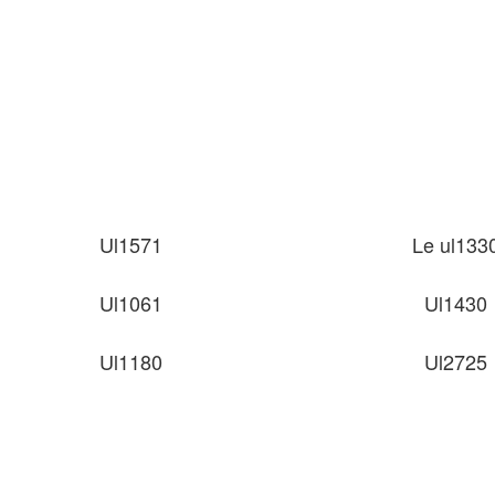
Ul1571
Le ul133
Ul1061
Ul1430
Ul1180
Ul2725