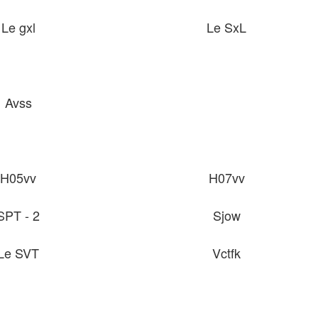
Le gxl
Le SxL
Avss
H05vv
H07vv
SPT - 2
Sjow
Le SVT
Vctfk