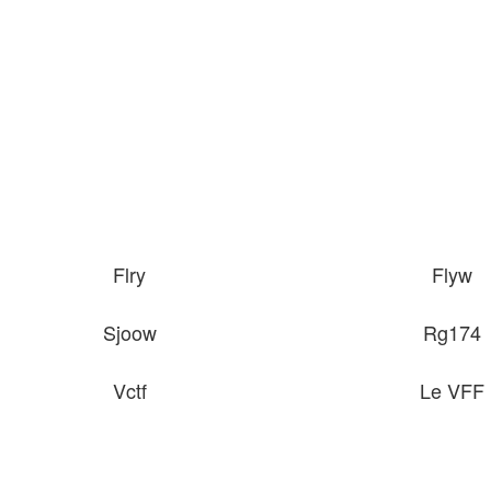
Flry
Flyw
Sjoow
Rg174
Vctf
Le VFF