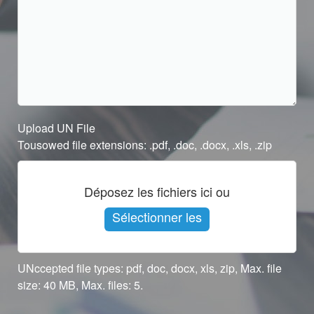
Upload UN File
Tousowed file extensions: .pdf, .doc, .docx, .xls, .zip
Déposez les fichiers ici ou
Sélectionner les
fichiers
UNccepted file types: pdf, doc, docx, xls, zip, Max. file
size: 40 MB, Max. files: 5.