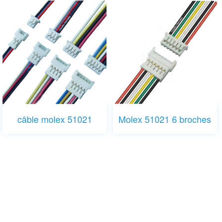
câble molex 51021
Molex 51021 6 broches