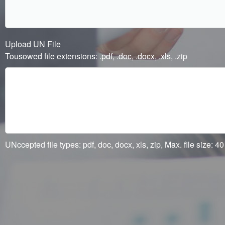
Upload UN File
Tousowed file extensions: .pdf, .doc, .docx, .xls, .zip
UNccepted file types: pdf, doc, docx, xls, zip, Max. file size: 40