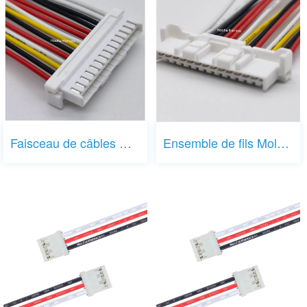
Faisceau de câbles Molex 502439-1400
Ensemble de fils Molex 502439-1400