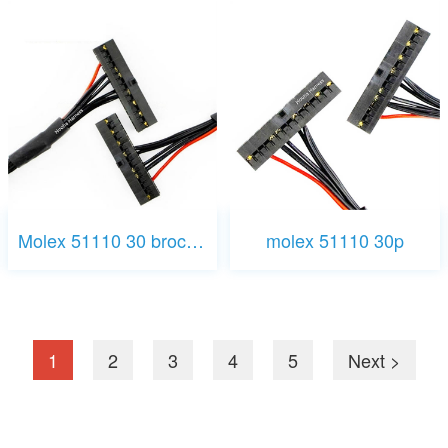
Molex 51110 30 broches
molex 51110 30p
1
2
3
4
5
Next >